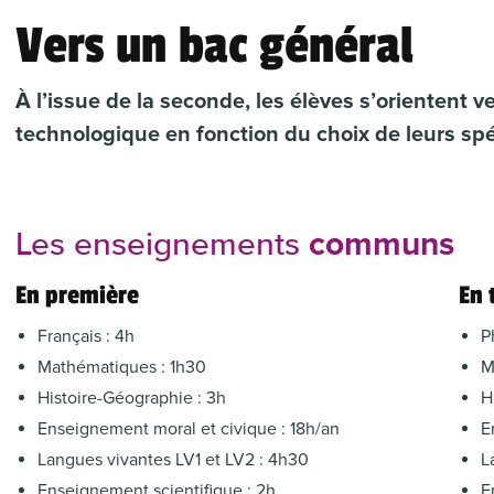
Vers un bac général
À l’issue de la seconde, les élèves s’orientent 
technologique en fonction du choix de leurs spéc
communs
Les enseignements
En première
En 
Français : 4h
P
Mathématiques : 1h30
M
Histoire-Géographie : 3h
H
Enseignement moral et civique : 18h/an
E
Langues vivantes LV1 et LV2 : 4h30
L
Enseignement scientifique : 2h
E