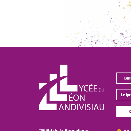
Les 
Le ly
25 Bd de la République