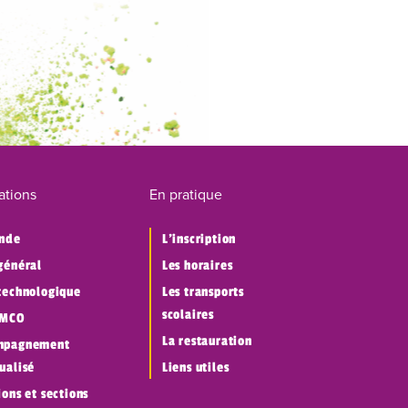
ations
En pratique
onde
L’inscription
général
Les horaires
technologique
Les transports
scolaires
 MCO
La restauration
mpagnement
ualisé
Liens utiles
ions et sections