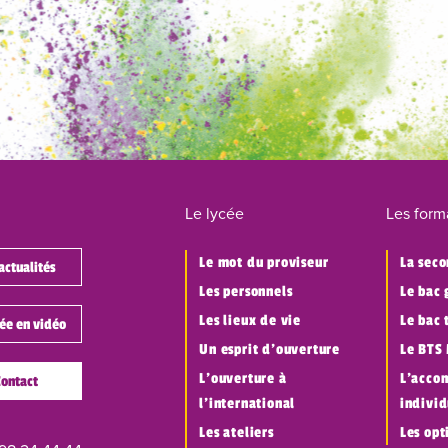
Le lycée
Les form
Le mot du proviseur
La sec
actualités
Les personnels
Le bac 
Les lieux de vie
Le bac 
cée en vidéo
Un esprit d’ouverture
Le BTS
L’ouverture à
L’acco
Contact
l’international
individ
Les ateliers
Les opt