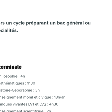
vers un cycle préparant un bac général ou
ialités.
terminale
hilosophie : 4h
athématiques : 1h30
istoire-Géographie : 3h
nseignement moral et civique : 18h/an
angues vivantes LV1 et LV2 : 4h30
nseignement scientifique : 2h